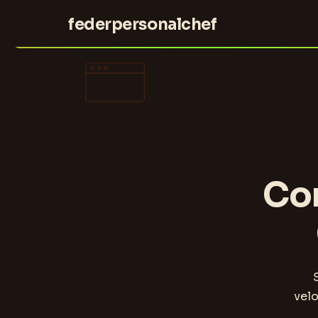
federpersonalchef
Con
velo