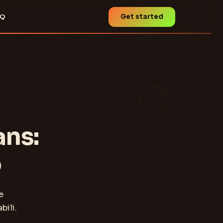
AQ
Get started
ans:
o
e
bili.