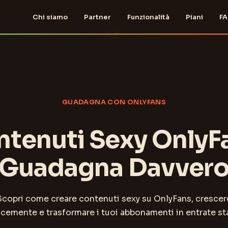
Chi siamo
Partner
Funzionalità
Piani
F
GUADAGNA CON ONLYFANS
tenuti Sexy OnlyF
Guadagna Davver
Scopri come creare contenuti sexy su OnlyFans, crescer
cemente e trasformare i tuoi abbonamenti in entrate sta