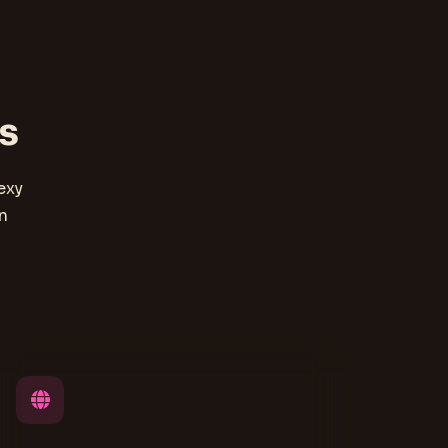
s
exy
n