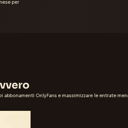
 mese per
avvero
oi abbonamenti OnlyFans e massimizzare le entrate mens